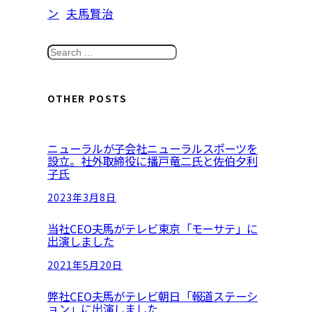
ン
夫馬賢治
S
e
a
OTHER POSTS
r
c
ニューラルが子会社ニューラルスポーツを
h
設立。社外取締役に播戸竜二氏と佐伯夕利
子氏
2023年3月8日
当社CEO夫馬がテレビ東京「モーサテ」に
出演しました
2021年5月20日
弊社CEO夫馬がテレビ朝日「報道ステーシ
ョン」に出演しました