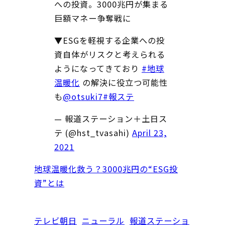
への投資。3000兆円が集まる
巨額マネー争奪戦に
▼ESGを軽視する企業への投
資自体がリスクと考えられる
ようになってきており
#地球
温暖化
の解決に役立つ可能性
も
@otsuki7
#報ステ
— 報道ステーション＋土日ス
テ (@hst_tvasahi)
April 23,
2021
地球温暖化救う？3000兆円の“ESG投
資”とは
テレビ朝日
ニューラル
報道ステーショ