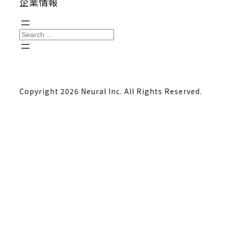
企業情報
S
e
a
r
Copyright 2026 Neural Inc. All Rights Reserved.
c
h