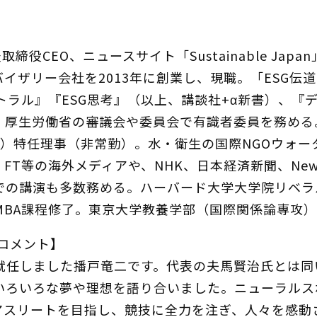
締役CEO、ニュースサイト「Sustainable Ja
バイザリー会社を2013年に創業し、現職。「ESG
ラル』『ESG思考』（以上、講談社+α新書）、『デー
、厚生労働省の審議会や委員会で有識者委員を務める
）特任理事（非常勤）。水・衛生の国際NGOウォータ
T等の海外メディアや、NHK、日本経済新聞、NewsPicks
での講演も多数務める。ハーバード大学大学院リベラ
MBA課程修了。東京大学教養学部（国際関係論専攻
コメント】
任しました播戸竜二です。代表の夫馬賢治氏とは同
いろいろな夢や理想を語り合いました。ニューラルス
アスリートを目指し、競技に全力を注ぎ、人々を感動