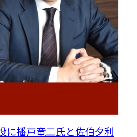
役に播戸竜二氏と佐伯夕利