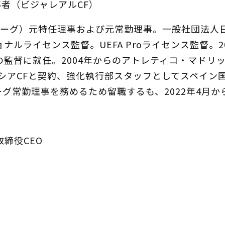
導者（ビジャレアルCF）
ーグ）元特任理事および元常勤理事。一般社団法人日
ルライセンス監督。UEFA Proライセンス監督。
監督に就任。2004年からのアトレティコ・マドリ
シアCFと契約、強化執行部スタッフとしてスペイン国
Ｊリーグ常勤理事を務めるため留職するも、2022年4
締役CEO