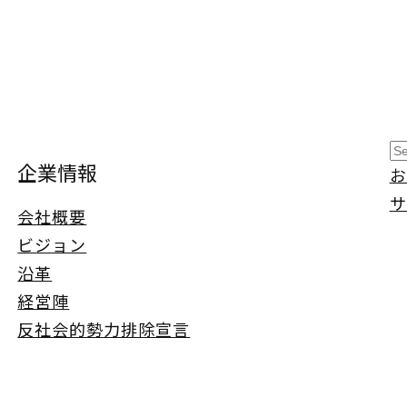
S
企業情報
お
e
サ
a
会社概要
r
ビジョン
c
沿革
h
経営陣
反社会的勢力排除宣言