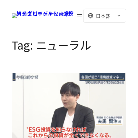
Skip
to
日本語
content
Tag:
ニューラル