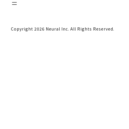
e
a
r
Copyright 2026 Neural Inc. All Rights Reserved.
c
h