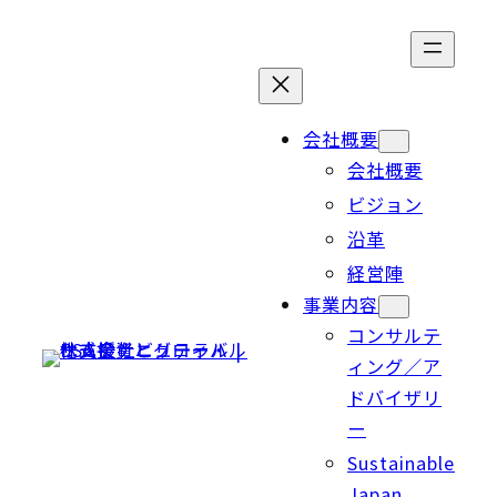
Skip
to
content
会社概要
会社概要
ビジョン
沿革
経営陣
事業内容
コンサルテ
ィング／ア
ドバイザリ
ー
Sustainable
Japan